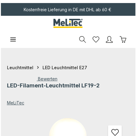
Zum Hauptinhalt springen
Kostenfreie Lieferung in DE mit DHL ab 60 €
Waren
Leuchtmittel
LED Leuchtmittel E27
Bewerten
LED-Filament-Leuchtmittel LF19-2
Durchschnittliche Bewertung von 0 von 5 Sternen
MeLiTec
Bildergalerie überspringen