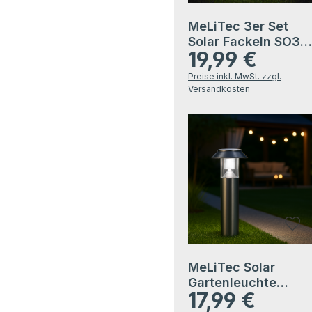
MeLiTec 3er Set
Solar Fackeln SO38
19,99 €
1 Flackereffekt
Regulärer Preis:
Anthrazit
Preise inkl. MwSt. zzgl.
Versandkosten
MeLiTec Solar
Gartenleuchte
17,99 €
SO06-1 Edelstahl
Regulärer Preis: