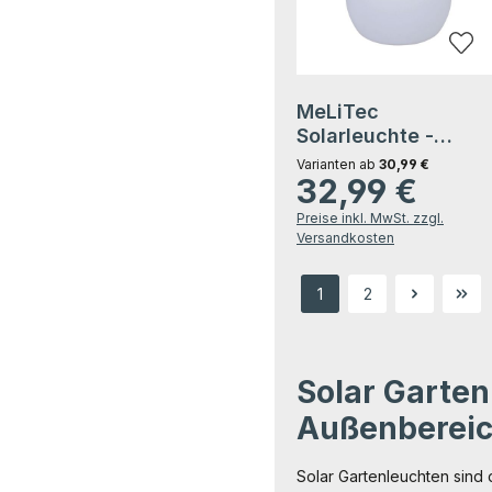
MeLiTec
Solarleuchte -
mehrfarbige
Varianten ab
30,99 €
32,99 €
Bodenbeleuchtung
Regulärer Preis:
für Garten, Balkon 
Preise inkl. MwSt. zzgl.
Terrasse - Solar-
Versandkosten
Bodenleuchte mit
Farbwechsel bis 8h
1
2
Leuchtdauer - Höhe
Seite
Seite
39cm - inkl. Akku -
Kunststoff -
Tropfen-Form -
Solar Garten
LK07-6
Außenberei
Solar Gartenleuchten sind d