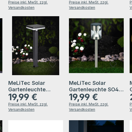
Bewegungsmelder,
Bewegungsmelder,
Preise inkl. MwSt. zzgl.
Preise inkl. MwSt. zzgl.
P
Edelstahl
Edelstahl anthrazit
Versandkosten
Versandkosten
V
MeLiTec Solar
MeLiTec Solar
Gartenleuchte
Gartenleuchte SO49
19,99 €
19,99 €
SO48-1
Bewegungsmelder
Regulärer Preis:
Regulärer Preis:
R
Bewegungsmelder
Preise inkl. MwSt. zzgl.
Preise inkl. MwSt. zzgl.
P
schwarz
Versandkosten
Versandkosten
V