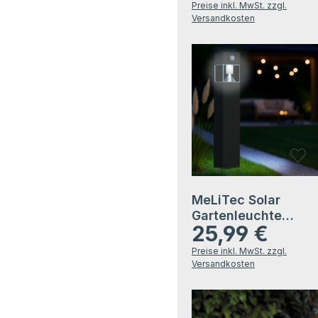
matt gebürstet
Preise inkl. MwSt. zzgl.
Versandkosten
MeLiTec Solar
Gartenleuchte
25,99 €
SO32-1 eckig mit
Regulärer Preis:
Bewegungsmelder,
Preise inkl. MwSt. zzgl.
Edelstahl anthrazit
Versandkosten