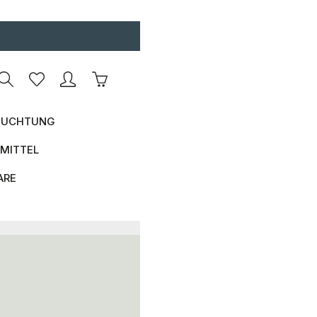
Warenkorb enthält 0 Positionen. Der Ges
UCHTUNG
MITTEL
ARE