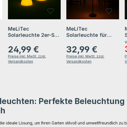
MeLiTec
MeLiTec
Solarleuchte 2er-Set
Solarleuchte für
- farbige
Terrasse und
V
24,99 €
32,99 €
Bodenbeleuchtung
Garten, Solar
V
Regulärer Preis:
Regulärer Preis:
&
für Garten, Balkon &
Lounge Light, SO50-
Preise inkl. MwSt. zzgl.
Preise inkl. MwSt. zzgl.
P
Terrasse - Solar-
1 mit Fernbedienung
Versandkosten
Versandkosten
V
Bodenleuchte mit
Farbwechsel bis 8h
Leuchtdauer - inkl.
Akku - Kunststoff -
rund, flach - LK18
leuchten: Perfekte Beleuchtung 
ch
ie ideale Lösung, um Ihren Garten stilvoll und umweltfreundlich zu b