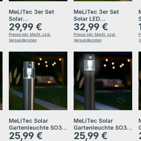
MeLiTec 3er Set
MeLiTec 3er Set
-
Solar
Solar LED
29,99 €
32,99 €
Gartenleuchten
Gartenleuchten
Regulärer Preis:
Regulärer Preis:
R
SO03-1, Diamant,
SO06-1 Edelstahl
Preise inkl. MwSt. zzgl.
Preise inkl. MwSt. zzgl.
P
Edelstahl matt
matt gebürstet
Versandkosten
Versandkosten
V
gebürstet
MeLiTec Solar
MeLiTec Solar
Gartenleuchte SO31
Gartenleuchte SO31-
25,99 €
25,99 €
rund mit
1 rund mit
Regulärer Preis:
Regulärer Preis:
R