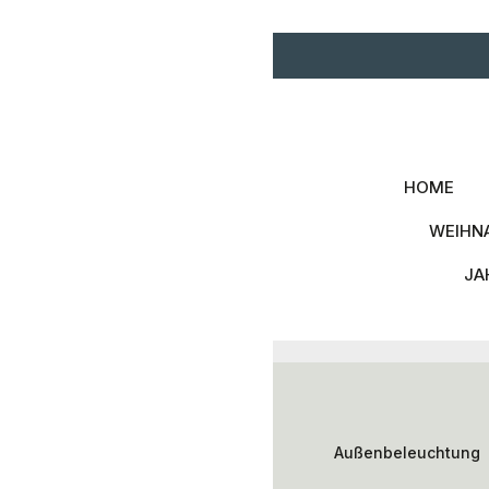
Zum Hauptinhalt springen
Zur Hauptnavigation spri
HOME
WEIHN
JA
Außenbeleuchtung