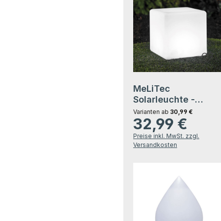
MeLiTec
Solarleuchte -
mehrfarbige
Varianten ab
30,99 €
32,99 €
Bodenbeleuchtung
Regulärer Preis:
für Garten, Balkon 
Preise inkl. MwSt. zzgl.
Terrasse - Solar-
Versandkosten
Bodenleuchte mit
Farbwechsel - bis 8
Leuchtdauer - 30
cm - inkl. Akku -
Kunststoff - Würfel 
LK04-6