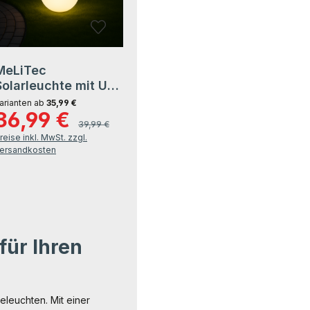
MeLiTec
Solarleuchte mit USB
- mehrfarbige
arianten ab
35,99 €
36,99 €
Bodenbeleuchtung
erkaufspreis:
Regulärer Preis:
39,99 €
für Außen & Innen -
reise inkl. MwSt. zzgl.
auch für Innenräume
ersandkosten
geeignet - Solar-
Bodenleuchte mit
Farbwechsel -
Durchmesser 35cm -
Kunststoff - rund -
LK01-4
für Ihren
eleuchten. Mit einer