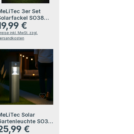
MeLiTec 3er Set
Solarfackel SO38
19,99 €
Flackereffekt
egulärer Preis:
Edelstahl
reise inkl. MwSt. zzgl.
ersandkosten
MeLiTec Solar
Gartenleuchte SO32
25,99 €
eckig mit
egulärer Preis: