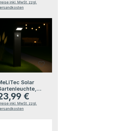
Bewegungsmelder,
reise inkl. MwSt. zzgl.
Edelstahl matt
ersandkosten
gebürstet
MeLiTec Solar
Gartenleuchte,
23,99 €
SO44, inkl.
egulärer Preis:
Bewegungsmelder,
reise inkl. MwSt. zzgl.
schwarz
ersandkosten