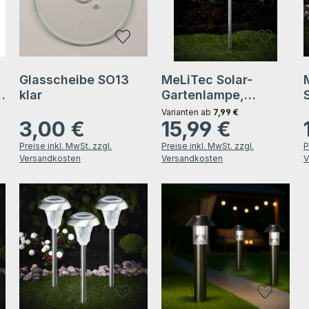
Glasscheibe SO13
MeLiTec Solar-
e
klar
Gartenlampe,
Outdoor-
Varianten ab
7,99 €
3,00 €
15,99 €
Solarleuchte SO26
Regulärer Preis:
Regulärer Preis:
R
Preise inkl. MwSt. zzgl.
Preise inkl. MwSt. zzgl.
P
Versandkosten
Versandkosten
V