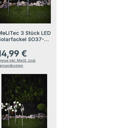
MeLiTec 3 Stück LED
Solarfackel SO37-1
Flackereffekt
14,99 €
anthrazit
egulärer Preis:
reise inkl. MwSt. zzgl.
ersandkosten