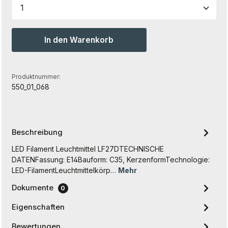
Produkt Anzahl: Gib den gewünschten Wert ein od
In den Warenkorb
Produktnummer:
550_01_068
Beschreibung
LED Filament Leuchtmittel LF27DTECHNISCHE
DATENFassung: E14Bauform: C35, KerzenformTechnologie:
LED-FilamentLeuchtmittelkörp…
Mehr
Dokumente
0
Eigenschaften
Bewertungen