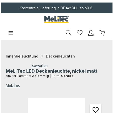
Zum Hauptinhalt springen
Kostenfreie Lieferung in DE mit DHL ab 60 €
Waren
Innenbeleuchtung
Deckenleuchten
Bewerten
MeLiTec LED Deckenleuchte, nickel matt
Durchschnittliche Bewertung von 0 von 5 Sternen
Anzahl Flammen:
2-flammig
|
Form:
Gerade
MeLiTec
Bildergalerie überspringen