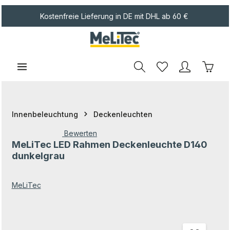
Zum Hauptinhalt springen
Kostenfreie Lieferung in DE mit DHL ab 60 €
Waren
Innenbeleuchtung
Deckenleuchten
Bewerten
MeLiTec LED Rahmen Deckenleuchte D140
Durchschnittliche Bewertung von 0 von 5 Sternen
dunkelgrau
MeLiTec
Bildergalerie überspringen