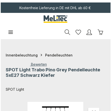
Zum Hauptinhalt springen
Kostenfreie Lieferung in DE mit DHL ab 60 €
Waren
Innenbeleuchtung
Pendelleuchten
Bewerten
SPOT Light Trabo Pino Grey Pendelleuchte
Durchschnittliche Bewertung von 0 von 5 Sternen
5xE27 Schwarz Kiefer
SPOT Light
Bildergalerie überspringen