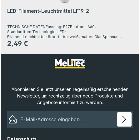
LED-Filament-Leuchtmittel LF19-2
TECHNISCHE DATENFassung: E27Bauform: A60,
StandardformTechnologie: LED-
FilamentLeuchtmittelkörperfarbe: weiß, mattes GlasSpannung:
230 VEnergieklasse: ENennleistung: 4,2 WLeistung äquivalente
2,49 €
Regulärer Preis:
Glühlampe: 40 W Energieverbrauch: 5 kWh / 1.000 hLichtstrom:
470 lmLichtfarbe: warmweiß, ca. 2.700 KFarbwiedergabe: sehr
gut, Ra 90Akzentbeleuchtung: neinDimmbar: neinLebensdauer:
15.000 Std.Schaltzyklen: 30.000 xEinsatzort: Nur für
innenEinsatztemperatur: + 40 C° bis - 15 C°Höhe: 108
mmDurchmesser: Ø 60 mm
Abonnieren Sie jetzt unseren regelmäßig erscheinenden
Newsletter, um rechtzeitig über neue Produkte und
Angebote informiert zu werden.
E-Mail-Adresse*
Datenschutz