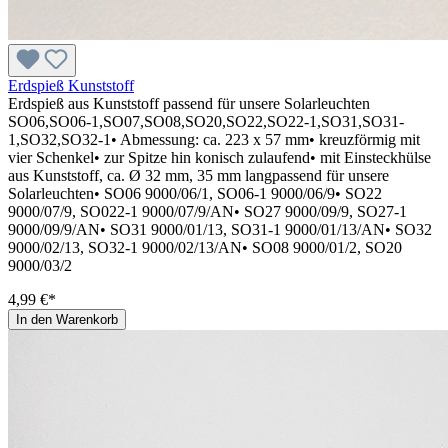
Erdspieß Kunststoff
Erdspieß aus Kunststoff passend für unsere Solarleuchten
SO06,SO06-1,SO07,SO08,SO20,SO22,SO22-1,SO31,SO31-
1,SO32,SO32-1• Abmessung: ca. 223 x 57 mm• kreuzförmig mit
vier Schenkel• zur Spitze hin konisch zulaufend• mit Einsteckhülse
aus Kunststoff, ca. Ø 32 mm, 35 mm langpassend für unsere
Solarleuchten• SO06 9000/06/1, SO06-1 9000/06/9• SO22
9000/07/9, SO022-1 9000/07/9/AN• SO27 9000/09/9, SO27-1
9000/09/9/AN• SO31 9000/01/13, SO31-1 9000/01/13/AN• SO32
9000/02/13, SO32-1 9000/02/13/AN• SO08 9000/01/2, SO20
9000/03/2
4,99 €*
In den Warenkorb