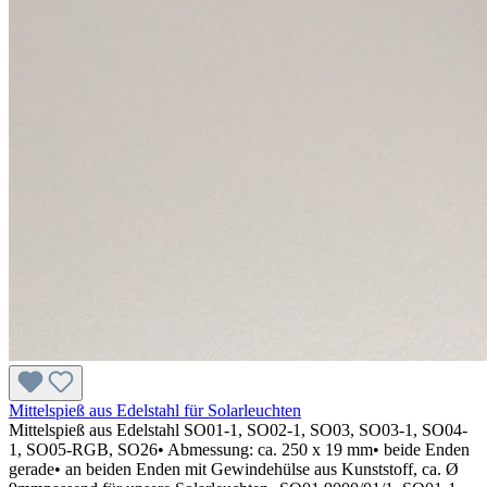
Mittelspieß aus Edelstahl für Solarleuchten
Mittelspieß aus Edelstahl SO01-1, SO02-1, SO03, SO03-1, SO04-
1, SO05-RGB, SO26• Abmessung: ca. 250 x 19 mm• beide Enden
gerade• an beiden Enden mit Gewindehülse aus Kunststoff, ca. Ø