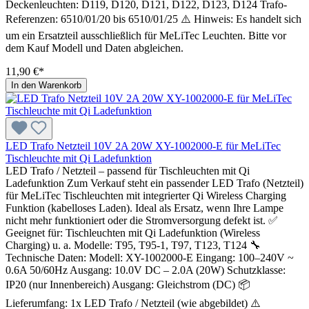
Deckenleuchten: D119, D120, D121, D122, D123, D124 Trafo-
Referenzen: 6510/01/20 bis 6510/01/25 ⚠️ Hinweis: Es handelt sich
um ein Ersatzteil ausschließlich für MeLiTec Leuchten. Bitte vor
dem Kauf Modell und Daten abgleichen.
11,90 €*
In den Warenkorb
LED Trafo Netzteil 10V 2A 20W XY-1002000-E für MeLiTec
Tischleuchte mit Qi Ladefunktion
LED Trafo / Netzteil – passend für Tischleuchten mit Qi
Ladefunktion Zum Verkauf steht ein passender LED Trafo (Netzteil)
für MeLiTec Tischleuchten mit integrierter Qi Wireless Charging
Funktion (kabelloses Laden). Ideal als Ersatz, wenn Ihre Lampe
nicht mehr funktioniert oder die Stromversorgung defekt ist. ✅
Geeignet für: Tischleuchten mit Qi Ladefunktion (Wireless
Charging) u. a. Modelle: T95, T95-1, T97, T123, T124 🔧
Technische Daten: Modell: XY-1002000-E Eingang: 100–240V ~
0.6A 50/60Hz Ausgang: 10.0V DC – 2.0A (20W) Schutzklasse:
IP20 (nur Innenbereich) Ausgang: Gleichstrom (DC) 📦
Lieferumfang: 1x LED Trafo / Netzteil (wie abgebildet) ⚠️