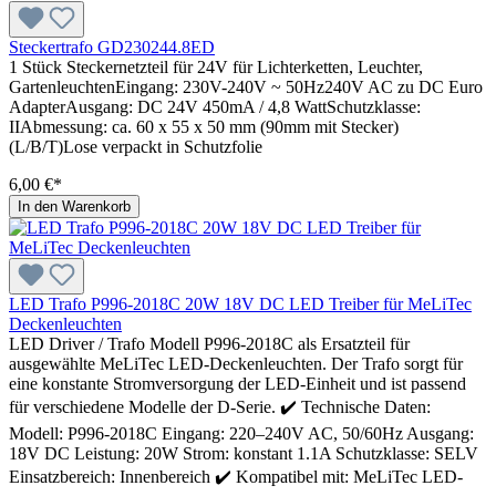
Steckertrafo GD230244.8ED
1 Stück Steckernetzteil für 24V für Lichterketten, Leuchter,
GartenleuchtenEingang: 230V-240V ~ 50Hz240V AC zu DC Euro
AdapterAusgang: DC 24V 450mA / 4,8 WattSchutzklasse:
IIAbmessung: ca. 60 x 55 x 50 mm (90mm mit Stecker)
(L/B/T)Lose verpackt in Schutzfolie
6,00 €*
In den Warenkorb
LED Trafo P996-2018C 20W 18V DC LED Treiber für MeLiTec
Deckenleuchten
LED Driver / Trafo Modell P996-2018C als Ersatzteil für
ausgewählte MeLiTec LED-Deckenleuchten. Der Trafo sorgt für
eine konstante Stromversorgung der LED-Einheit und ist passend
für verschiedene Modelle der D-Serie. ✔️ Technische Daten:
Modell: P996-2018C Eingang: 220–240V AC, 50/60Hz Ausgang:
18V DC Leistung: 20W Strom: konstant 1.1A Schutzklasse: SELV
Einsatzbereich: Innenbereich ✔️ Kompatibel mit: MeLiTec LED-